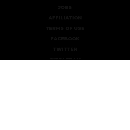
JOBS
AFFILIATION
TERMS OF USE
FACEBOOK
TWITTER
INSTAGRAM
PATREON
DEVIANTART