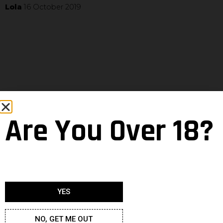
Lola
16 October 2019
Are You Over 18?
YES
NO, GET ME OUT