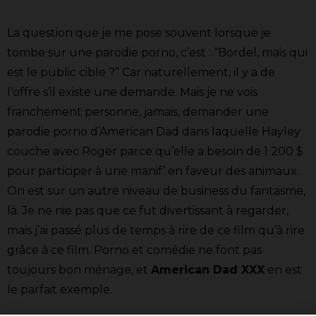
La question que je me pose souvent lorsque je
tombe sur une parodie porno, c’est : “Bordel, mais qui
est le public cible ?” Car naturellement, il y a de
l’offre s’il existe une demande. Mais je ne vois
franchement personne, jamais, demander une
parodie porno d’American Dad dans laquelle Hayley
couche avec Roger parce qu’elle a besoin de 1 200 $
pour participer à une manif’ en faveur des animaux.
On est sur un autre niveau de business du fantasme,
là. Je ne nie pas que ce fut divertissant à regarder,
mais j’ai passé plus de temps à rire de ce film qu’à rire
grâce à ce film. Porno et comédie ne font pas
toujours bon ménage, et
American Dad XXX
en est
le parfait exemple.