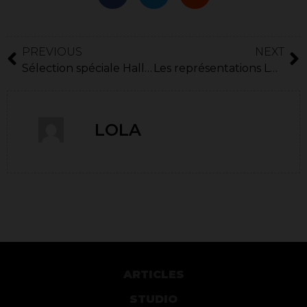
PREVIOUS
NEXT
Sélection spéciale Halloween de l’équipe Kinkoid
Les représentations LGBT dans les jeux mainstreams
LOLA
ARTICLES
STUDIO