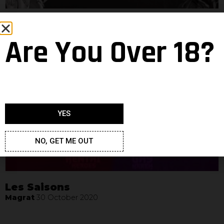
Journées Mythiques
Magrat
4 December 2020
Are You Over 18?
YES
NO, GET ME OUT
Les Saisons
Magrat
30 October 2020