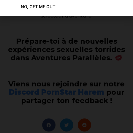
NO, GET ME OUT
disponible, un signe
apparaîtra à côté du
sélecteur d’aventure.
Prépare-toi à de nouvelles
expériences sexuelles torrides
dans Aventures Parallèles.
Viens nous rejoindre sur notre
Discord PornStar Harem
pour
partager ton feedback !