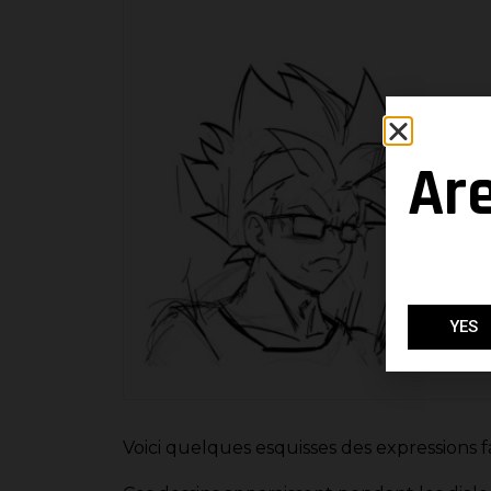
Ar
YES
Voici quelques esquisses des expressions fa