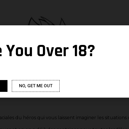
e You Over 18?
NO, GET ME OUT
ciales du héros qui vous laissent imaginer les situations 