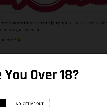
ter Harem Heroes, notre jeu pour Nutaku – la platefo
n compte gratuitement.
 pensez !
e You Over 18?
NO, GET ME OUT