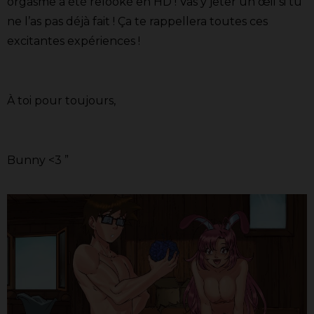
orgasme a été relooké en HD ! Vas y jeter un œil si tu
ne l’as pas déjà fait ! Ça te rappellera toutes ces
excitantes expériences !
À toi pour toujours,
Bunny <3 ”