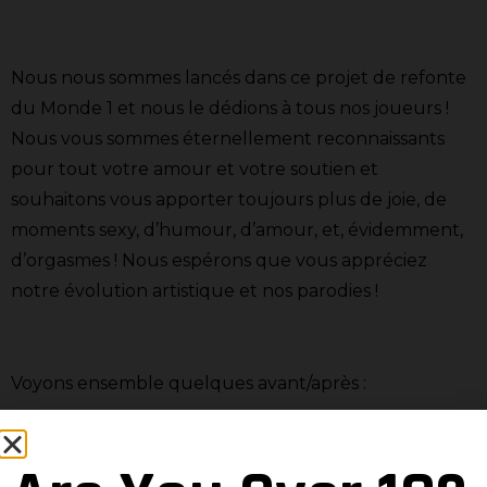
Nous nous sommes lancés dans ce projet de refonte
du Monde 1 et nous le dédions à tous nos joueurs !
Nous vous sommes éternellement reconnaissants
pour tout votre amour et votre soutien et
souhaitons vous apporter toujours plus de joie, de
moments sexy, d’humour, d’amour, et, évidemment,
d’orgasmes ! Nous espérons que vous appréciez
notre évolution artistique et nos parodies !
Voyons ensemble quelques avant/après :