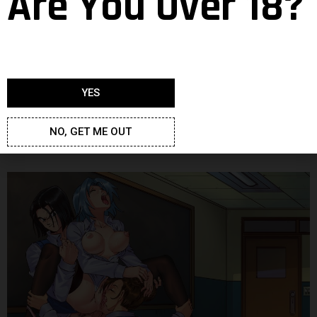
Are You Over 18?
YES
NO, GET ME OUT