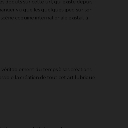
es débuts sur cette url, qui existe depuis
e changer vu que les quelques jpeg sur son
 scène coquine internationale existait à
er véritablement du temps à ses créations
possible la création de tout cet art lubrique