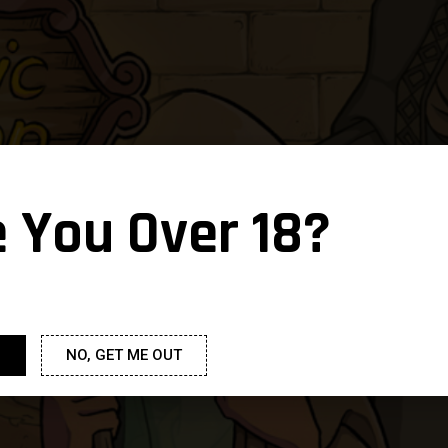
e You Over 18?
NO, GET ME OUT