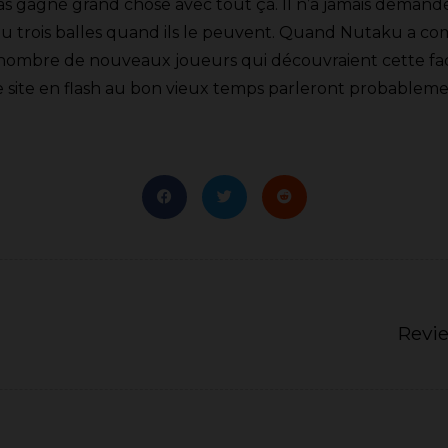
pas gagné grand chose avec tout ça. Il n’a jamais deman
u trois balles quand ils le peuvent. Quand Nutaku a co
nombre de nouveaux joueurs qui découvraient cette face
e site en flash au bon vieux temps parleront probableme
Revi