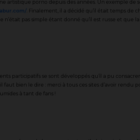
scène artistique porno depuis des années. Un exemple de s
kabur.com/
. Finalement, il a décidé qu’il était temps d
 n’était pas simple étant donné qu’il est russe et que la
ents participatifs se sont développés qu’il a pu consacr
il faut bien le dire : merci à tous ces sites d’avoir rendu 
umides à tant de fans !