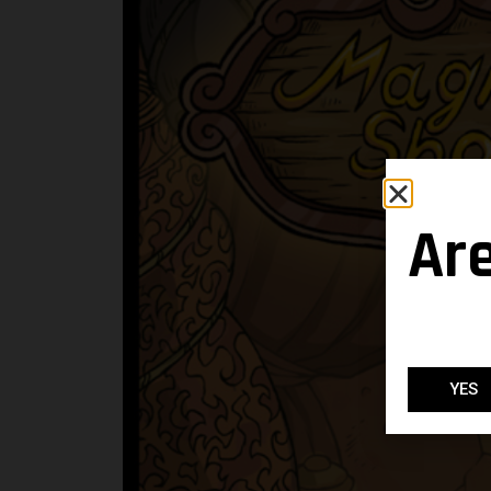
Ar
YES