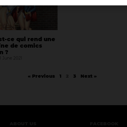
st-ce qui rend une
ïne de comics
n ?
1 June 2021
« Previous
1
2
3
Next »
ABOUT US
FACEBOOK