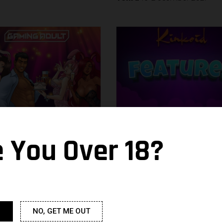
 Anniversaire de
B.D.S.M
e You Over 18?
oid
Noacc
21 July 2021
18 August 2021
NO, GET ME OUT