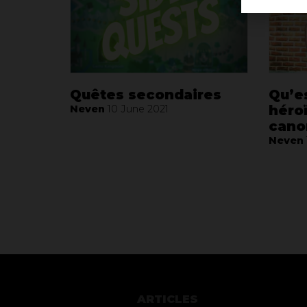
Quêtes secondaires
Qu’e
héro
Neven
10 June 2021
cano
Neven
ARTICLES