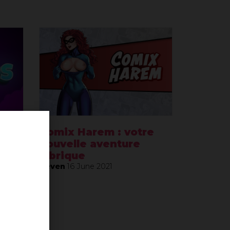
Comix Harem : votre
nouvelle aventure
lubrique
Neven
16 June 2021