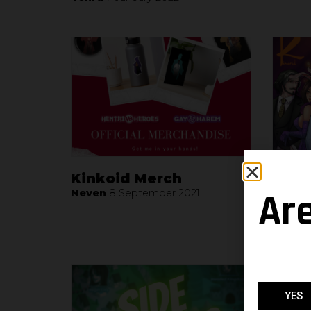
Kinkoid Merch
5ème
Ar
Kink
Neven
8 September 2021
Neven
YES