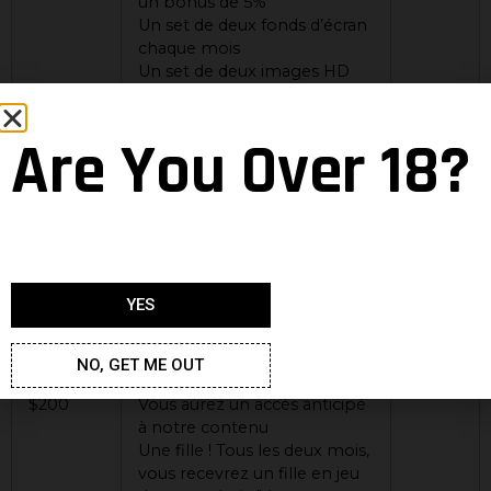
un bonus de 5%
Un set de deux fonds d’écran
chaque mois
Un set de deux images HD
chaque mois
Vous serez en contact direct
Are You Over 18?
avec Kinkoid et pourrez en
savoir plus sur les
événements, les filles et les
nouvelles fonctionnalités
avant tout le monde
Votre nom apparaîtra dans
les crédits en tant que Big
Supporter
YES
Accès à tout le contenu
posté ici
NO, GET ME OUT
$200
Vous aurez un accès anticipé
à notre contenu
Une fille ! Tous les deux mois,
vous recevrez un fille en jeu