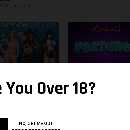
10 August 2023
e You Over 18?
 Les sessions de
Nouvelle
mbre
fonctionnalité: Voi
la Valeur
23 November 2022
Tohru
10 December 2021
NO, GET ME OUT