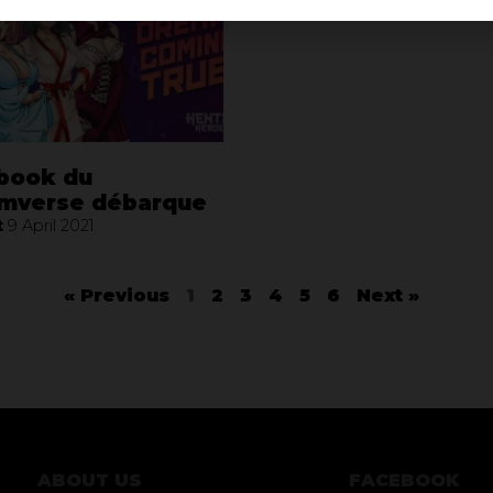
tbook du
mverse débarque
t
9 April 2021
« Previous
1
2
3
4
5
6
Next »
ABOUT US
FACEBOOK