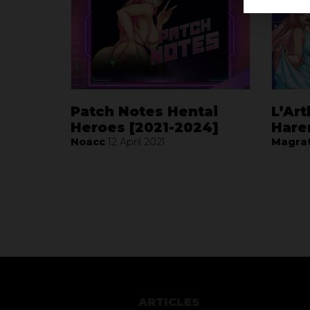
Patch Notes Hentai
L’Ar
Heroes [2021-2024]
Hare
Noacc
12 April 2021
Magra
ARTICLES