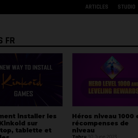
ARTICLES
STUDIO
S FR
ent installer les
Héros niveau 1000 
Kinkoid sur
récompenses de
op, tablette et
niveau
les
Tohru
30 June 2023