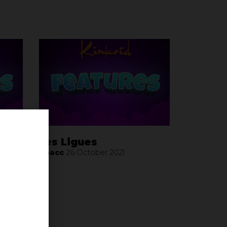
Les Ligues
e de
Noacc
26 October 2021