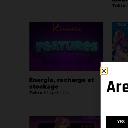
Tohru
Ar
Énergie, recharge et
Q&R:
stockage
nove
Tohru
10 April 2023
Neven
YES