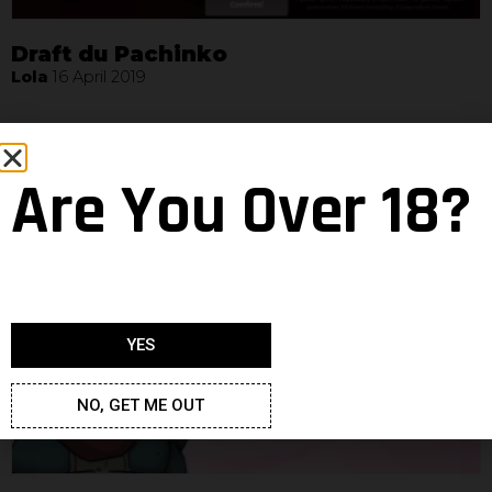
Draft du Pachinko
Lola
16 April 2019
Les journées légendaires reviennent !
Lola
15 May 2018
Are You Over 18?
YES
NO, GET ME OUT