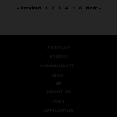
« Previous
1
2
3
4
5
6
Next »
ARTICLES
STUDIO
COMMUNAUTÉ
JEUX
ABOUT US
JOBS
AFFILIATION