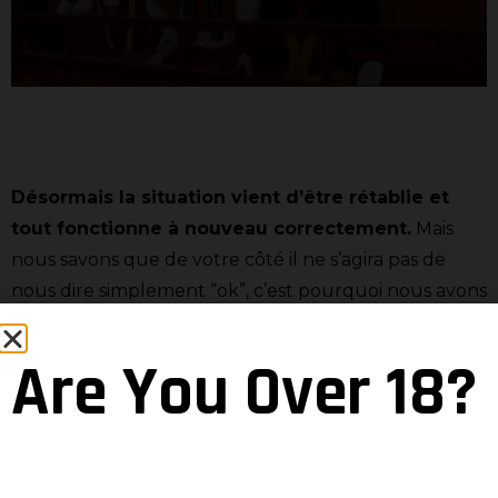
Désormais la situation vient d’être rétablie et
tout fonctionne à nouveau correctement.
Mais
nous savons que de votre côté il ne s’agira pas de
nous dire simplement “ok”, c’est pourquoi nous avons
décidé d’ajouter
une compensation
pour pallier à la
situation que certains joueurs ont rencontré.
Ainsi,
Are You Over 18?
chaque joueur ayant rencontré ce problème se
verra attribuer prochainement une
compensation.
Il nous a semblé normal de le faire.
Pour la gêne occasionnée, mais aussi pour le temps