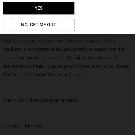
et les ressources utilisés à vous occuper de vos filles,
YES
car
nous respectons votre implication en jeu et
nous souhaitons vous montrer que pour nous
NO, GET ME OUT
: c’est important !
Notre souhait est toujours de vous apporter la
meilleure expérience de jeu possible, cependant il
nous faut parfois accepter le fait qu’on puisse faire
des erreurs. Mais nous apprenons et allons de l’avant
fort de cette expérience acquise !
Merci de votre compréhension.
L’équipe Kinkoid.