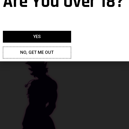
Are You Over 18?
YES
NO, GET ME OUT