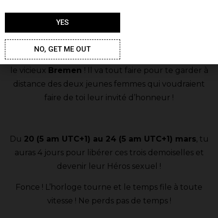
généreusement avec
5 quêtes de grade
!
YES
Si tu ne peux résister au
charme
des séduisantes
Fanny & Fione et à l’idée d’un plan à trois avec des
NO, GET ME OUT
jumelles, tu ferais mieux de te préparer à combattre
le vicieux
Bremen
! Il va tout faire pour te garder à
distance des deux jeunes femmes qui voudraient
faire de toi leur invité d’honneur !
Du
20 (5 am UTC+1) au 24 (5 am UTC+1) mars
, tu
auras 4 jours pour libérer ces trois demoiselles et
devenir leur Héros sexuel !
Fonce ! L’horloge tourne et le temps file à toute
vitesse ! Ne perds pas de temps !