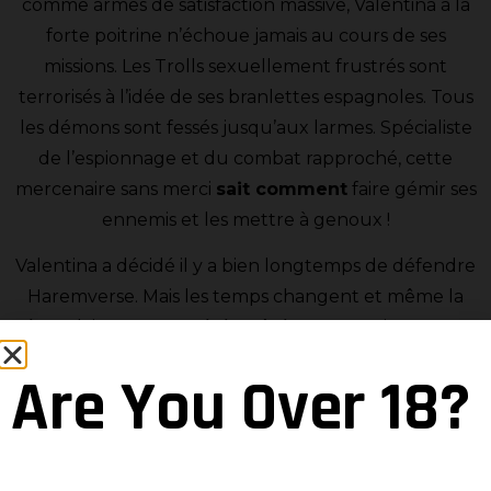
comme armes de satisfaction massive, Valentina à la
forte poitrine n’échoue jamais au cours de ses
missions. Les Trolls sexuellement frustrés sont
terrorisés à l’idée de ses branlettes espagnoles. Tous
les démons sont fessés jusqu’aux larmes. Spécialiste
de l’espionnage et du combat rapproché, cette
mercenaire sans merci
sait comment
faire gémir ses
ennemis et les mettre à genoux !
Valentina a décidé il y a bien longtemps de défendre
Haremverse. Mais les temps changent et même la
Légendaire agente a été arrêtée pour espionnage et
attaques rebelles. La pire des sentences du
Are You Over 18?
Haremverse pèse sur cette nymphomane toujours
émoustillée : une longue peine d’abstinence
sexuelle ! Va défier le terrible
Gruntt
qui la retient
prisonnière. Valentina saura te remercier