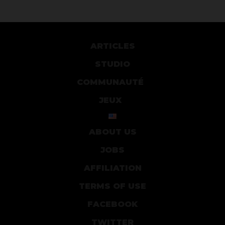
ARTICLES
STUDIO
COMMUNAUTÉ
JEUX
ABOUT US
JOBS
AFFILIATION
TERMS OF USE
FACEBOOK
TWITTER