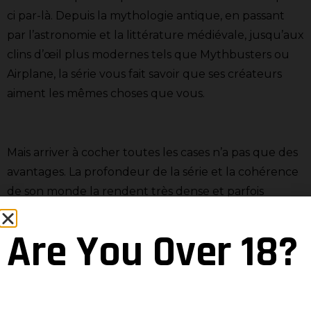
ci par-là. Depuis la mythologie antique, en passant
par l’astronomie et la littérature médiévale, jusqu’aux
clins d’œil plus modernes tels que Mythbusters ou
Airplane, la série vous fait savoir que ses créateurs
aiment les mêmes choses que vous.
Mais arriver à cocher toutes les cases n’a pas que des
avantages. La profondeur de la série et la cohérence
de son monde la rendent très dense et parfois
difficile à suivre. Ce n’est pas le genre de série à
mettre en fond sonore ou à regarder d’un œil
Are You Over 18?
distrait, et elle demande un certain niveau
d’implication pour profiter au mieux du spectacle. Si
vous êtes du genre à vous mettre un petit épisode
pour s’endormir, elle pourrait tout à fait vous