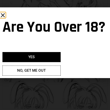
Are You Over 18?
Bienvenue à Hyrule !
Lola
24 February 2016
YES
NO, GET ME OUT