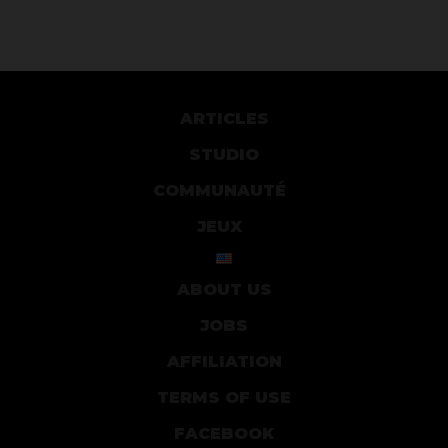
ARTICLES
STUDIO
COMMUNAUTÉ
JEUX
ABOUT US
JOBS
AFFILIATION
TERMS OF USE
FACEBOOK