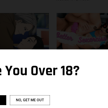
ommencer pour
Restez en forme, fa
e You Over 18?
uvrir le monde
des sexercices
eilleux de l’anime
Neven
17 March 2021
30 March 2021
NO, GET ME OUT