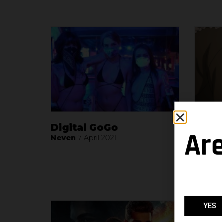
Digital GoGo
Où c
Ar
déco
Neven
7 April 2021
merv
?
Neven
YES