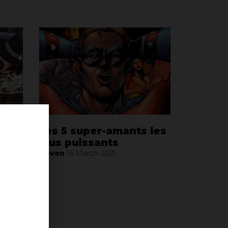
ites
Les 5 super-amants les
plus puissants
Neven
15 March 2021