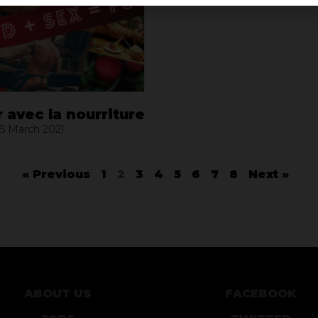
 avec la nourriture
5 March 2021
« Previous
1
2
3
4
5
6
7
8
Next »
ABOUT US
FACEBOOK